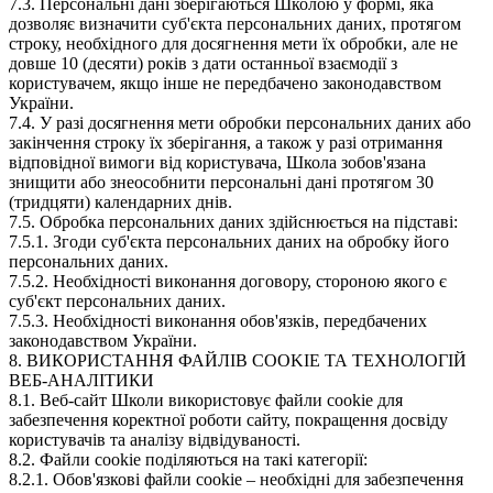
7.3. Персональні дані зберігаються Школою у формі, яка
дозволяє визначити суб'єкта персональних даних, протягом
строку, необхідного для досягнення мети їх обробки, але не
довше 10 (десяти) років з дати останньої взаємодії з
користувачем, якщо інше не передбачено законодавством
України.
7.4. У разі досягнення мети обробки персональних даних або
закінчення строку їх зберігання, а також у разі отримання
відповідної вимоги від користувача, Школа зобов'язана
знищити або знеособнити персональні дані протягом 30
(тридцяти) календарних днів.
7.5. Обробка персональних даних здійснюється на підставі:
7.5.1. Згоди суб'єкта персональних даних на обробку його
персональних даних.
7.5.2. Необхідності виконання договору, стороною якого є
суб'єкт персональних даних.
7.5.3. Необхідності виконання обов'язків, передбачених
законодавством України.
8. ВИКОРИСТАННЯ ФАЙЛІВ COOKIE ТА ТЕХНОЛОГІЙ
ВЕБ-АНАЛІТИКИ
8.1. Веб-сайт Школи використовує файли cookie для
забезпечення коректної роботи сайту, покращення досвіду
користувачів та аналізу відвідуваності.
8.2. Файли cookie поділяються на такі категорії:
8.2.1. Обов'язкові файли cookie – необхідні для забезпечення