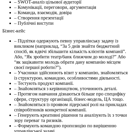
– SWOT-аналіз цільової аудиторії
– Комунікації, переговори, аргументація
– Команда, взаємодія, довіра
– Створення презентації
– Публічні виступи
Бізнес-кейс
– Підлітки одержують певну управлінську задачу із
викликом (наприклад, “За 5 днів знайти бюджетний
спосіб, як вдвічі збільшити кількість клієнтів компанії”.
Або, “Як зробити театр/банк ближчим до молоді?” Або
“як зацікавити молодь обрати дану компанію місцем
своєї першої роботи?”).
– Учасники здійснюють візит у компанію, знайомляться
із структурою, командою, особливостями діяльності.
– Тестують продукт компанії.
– Знайомляться з керівництвом, уточнюють деталі.
– Протягом навчання дізнаються більше про специфіку
сфери, структуру організації, бізнес-модель, ЦА тощо.
– Знайомляться із проявом лідерської ролі на прикладах
співробітників конкретної компанії.
– Генерують креативні рішення та аналізують їх з точки
зору переваг та ризиків.
– Формують командою пропозицію по вирішенню
управлінської задачі.