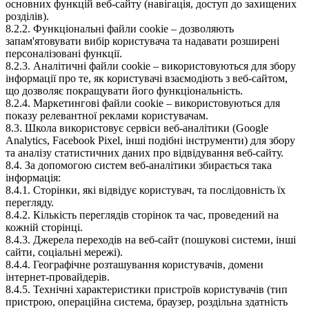
основних функцій веб-сайту (навігація, доступ до захищених
розділів).
8.2.2. Функціональні файли cookie – дозволяють
запам'ятовувати вибір користувача та надавати розширені
персоналізовані функції.
8.2.3. Аналітичні файли cookie – використовуються для збору
інформації про те, як користувачі взаємодіють з веб-сайтом,
що дозволяє покращувати його функціональність.
8.2.4. Маркетингові файли cookie – використовуються для
показу релевантної реклами користувачам.
8.3. Школа використовує сервіси веб-аналітики (Google
Analytics, Facebook Pixel, інші подібні інструменти) для збору
та аналізу статистичних даних про відвідування веб-сайту.
8.4. За допомогою систем веб-аналітики збирається така
інформація:
8.4.1. Сторінки, які відвідує користувач, та послідовність їх
перегляду.
8.4.2. Кількість переглядів сторінок та час, проведений на
кожній сторінці.
8.4.3. Джерела переходів на веб-сайт (пошукові системи, інші
сайти, соціальні мережі).
8.4.4. Географічне розташування користувачів, домени
інтернет-провайдерів.
8.4.5. Технічні характеристики пристроїв користувачів (тип
пристрою, операційна система, браузер, роздільна здатність