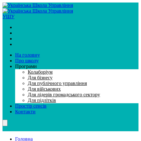
УШУ
На головну
Про школу
Програми
Колаборiум
Для бiзнесу
Для публiчного управлiння
Для вiйськових
Для лiдерiв громадського сектору
Для підлітків
Простір сенсів
Контакти
Головна