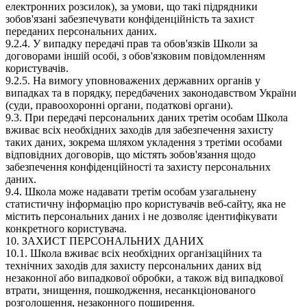
електронних розсилок), за умови, що такі підрядники
зобов'язані забезпечувати конфіденційність та захист
переданих персональних даних.
9.2.4. У випадку передачі прав та обов'язків Школи за
договорами іншій особі, з обов'язковим повідомленням
користувачів.
9.2.5. На вимогу уповноважених державних органів у
випадках та в порядку, передбачених законодавством України
(суди, правоохоронні органи, податкові органи).
9.3. При передачі персональних даних третім особам Школа
вживає всіх необхідних заходів для забезпечення захисту
таких даних, зокрема шляхом укладення з третіми особами
відповідних договорів, що містять зобов'язання щодо
забезпечення конфіденційності та захисту персональних
даних.
9.4. Школа може надавати третім особам узагальнену
статистичну інформацію про користувачів веб-сайту, яка не
містить персональних даних і не дозволяє ідентифікувати
конкретного користувача.
10. ЗАХИСТ ПЕРСОНАЛЬНИХ ДАНИХ
10.1. Школа вживає всіх необхідних організаційних та
технічних заходів для захисту персональних даних від
незаконної або випадкової обробки, а також від випадкової
втрати, знищення, пошкодження, несанкціонованого
розголошення, незаконного поширення.