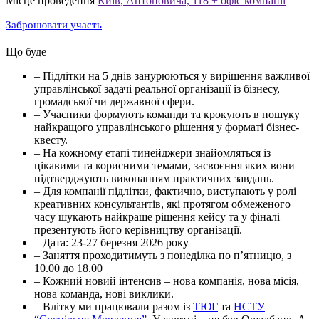
Місце проведення
Київ, Антоновича, 118 + офіс компанії
Забронювати участь
Що буде
– Підлітки на 5 днів занурюються у вирішення важливої
управлінської задачі реальної організації із бізнесу,
громадської чи державної сфери.
– Учасники формують команди та крокують в пошуку
найкращого управлінського рішення у форматі бізнес-
квесту.
– На кожному етапі тинейджери знайомляться із
цікавими та корисними темами, засвоєння яких вони
підтверджують виконанням практичних завдань.
– Для компанії підлітки, фактично, виступають у ролі
креативних консультантів, які протягом обмеженого
часу шукають найкраще рішення кейсу та у фіналі
презентують його керівництву організації.
– Дата: 23-27 березня 2026 року
– Заняття проходитимуть з понеділка по пʼятницю, з
10.00 до 18.00
– Кожний новий інтенсив – нова компанія, нова місія,
нова команда, нові виклики.
– Влітку ми працювали разом із
ТЮГ
та
НСТУ