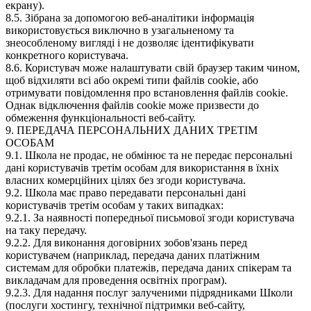
екрану).
8.5. Зібрана за допомогою веб-аналітики інформація
використовується виключно в узагальненому та
знеособленому вигляді і не дозволяє ідентифікувати
конкретного користувача.
8.6. Користувач може налаштувати свій браузер таким чином,
щоб відхиляти всі або окремі типи файлів cookie, або
отримувати повідомлення про встановлення файлів cookie.
Однак відключення файлів cookie може призвести до
обмеження функціональності веб-сайту.
9. ПЕРЕДАЧА ПЕРСОНАЛЬНИХ ДАНИХ ТРЕТІМ
ОСОБАМ
9.1. Школа не продає, не обмінює та не передає персональні
дані користувачів третім особам для використання в їхніх
власних комерційних цілях без згоди користувача.
9.2. Школа має право передавати персональні дані
користувачів третім особам у таких випадках:
9.2.1. За наявності попередньої письмової згоди користувача
на таку передачу.
9.2.2. Для виконання договірних зобов'язань перед
користувачем (наприклад, передача даних платіжним
системам для обробки платежів, передача даних спікерам та
викладачам для проведення освітніх програм).
9.2.3. Для надання послуг залученими підрядниками Школи
(послуги хостингу, технічної підтримки веб-сайту,