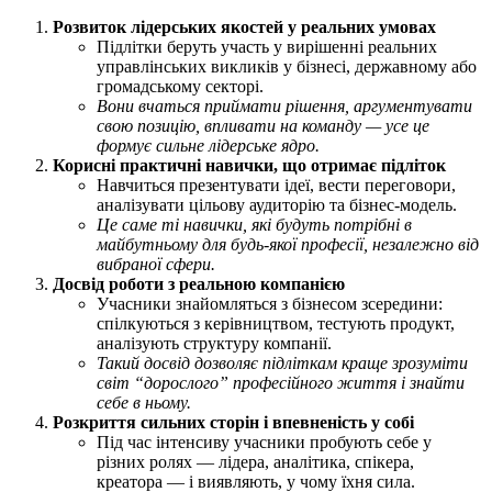
Розвиток лідерських якостей у реальних умовах
Підлітки беруть участь у вирішенні реальних
управлінських викликів у бізнесі, державному або
громадському секторі.
Вони вчаться приймати рішення, аргументувати
свою позицію, впливати на команду — усе це
формує сильне лідерське ядро.
Корисні практичні навички, що отримає підліток
Навчиться презентувати ідеї, вести переговори,
аналізувати цільову аудиторію та бізнес-модель.
Це саме ті навички, які будуть потрібні в
майбутньому для будь-якої професії, незалежно від
вибраної сфери.
Досвід роботи з реальною компанією
Учасники знайомляться з бізнесом зсередини:
спілкуються з керівництвом, тестують продукт,
аналізують структуру компанії.
Такий досвід дозволяє підліткам краще зрозуміти
світ “дорослого” професійного життя і знайти
себе в ньому.
Розкриття сильних сторін і впевненість у собі
Під час інтенсиву учасники пробують себе у
різних ролях — лідера, аналітика, спікера,
креатора — і виявляють, у чому їхня сила.