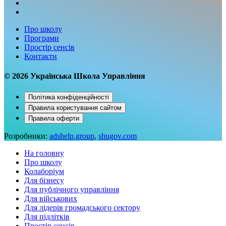
Про школу
Програми
Простір сенсів
Контакти
© 2026 Українська Школа Управління
Політика конфіденційностi
Правила користування сайтом
Правила оферти
Розробники:
adshelp.group
,
shugov.com
На головну
Про школу
Колаборiум
Для бiзнесу
Для публiчного управлiння
Для вiйськових
Для лiдерiв громадського сектору
Для підлітків
Простір сенсів