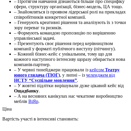
– Протягом навчання дізнаються більше про специфіку
сфери, структуру організації, бізнес-модель, ЦА тощо.
– Знайомляться із проявом лідерської ролі на прикладах
співробітників конкретної компанії.
– Генерують креативні рішення та аналізують їх з точки
зору переваг та ризиків.
– Формують командою пропозицію по вирішенню
управлінської задачі.
– Презентують своє рішення перед керівництвом
компанії у форматі публічного виступу (пітчингу).
– Кожний бізнес-кейс є унікальним, тому що для
кожного наступного інтенсиву щоразу обирається нова
компанія-партнер.
– У червні тинейджери працювали із
кейсом
Театру
юного глядача (ТЮГ)
, у липні – із
челенджем від
НСТУ “Суспільне мовлення”
.
– У жовтні підлітки вирішували дуже цікавий кейс від
Ощадбанку
.
– А на весняних канікулах нас чекатиме виробництво
меблів
ВіЯр
.
Ціна
Вартість участі в інтенсиві становить: