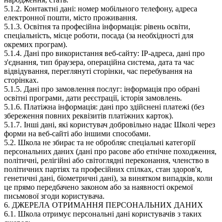
5.1.2. Контактні дані: номер мобільного телефону, адреса
електронної пошти, місто проживання.
5.1.3. Освітня та професійна інформація: рівень освіти,
спеціальність, місце роботи, посада (за необхідності для
окремих програм).
5.1.4. Дані про використання веб-сайту: IP-адреса, дані про
з'єднання, тип браузера, операційна система, дата та час
відвідування, переглянуті сторінки, час перебування на
сторінках.
5.1.5. Дані про замовлення послуг: інформація про обрані
освітні програми, дати реєстрації, історія замовлень.
5.1.6. Платіжна інформація: дані про здійснені платежі (без
збереження повних реквізитів платіжних карток).
5.1.7. Інші дані, які користувач добровільно надає Школі через
форми на веб-сайті або іншими способами.
5.2. Школа не збирає та не обробляє спеціальні категорії
персональних даних (дані про расове або етнічне походження,
політичні, релігійні або світоглядні переконання, членство в
політичних партіях та професійних спілках, стан здоров'я,
генетичні дані, біометричні дані), за винятком випадків, коли
це прямо передбачено законом або за наявності окремої
письмової згоди користувача.
6. ДЖЕРЕЛА ОТРИМАННЯ ПЕРСОНАЛЬНИХ ДАНИХ
6.1. Школа отримує персональні дані користувачів з таких