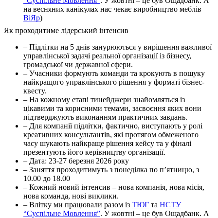
“Суспільне Мовлення”
. У жовтні – це був Ощадбанк. А
на весняних канікулах нас чекає виробництво меблів
ВіЯр
)
Як проходитиме лідерський інтенсив
– Підлітки на 5 днів занурюються у вирішення важливої
управлінської задачі реальної організації із бізнесу,
громадської чи державної сфери.
– Учасники формують команди та крокують в пошуку
найкращого управлінського рішення у форматі бізнес-
квесту.
– На кожному етапі тинейджери знайомляться із
цікавими та корисними темами, засвоєння яких вони
підтверджують виконанням практичних завдань.
– Для компанії підлітки, фактично, виступають у ролі
креативних консультантів, які протягом обмеженого
часу шукають найкраще рішення кейсу та у фіналі
презентують його керівництву організації.
– Дата: 23-27 березня 2026 року
– Заняття проходитимуть з понеділка по пʼятницю, з
10.00 до 18.00
– Кожний новий інтенсив – нова компанія, нова місія,
нова команда, нові виклики.
– Влітку ми працювали разом із
ТЮГ
та
НСТУ
“Суспільне Мовлення”
. У жовтні – це був Ощадбанк. А