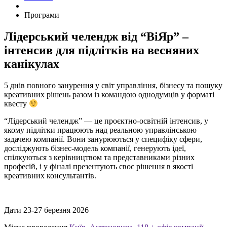
Програми
Лідерський челендж від “ВіЯр” –
інтенсив для підлітків на весняних
канікулах
5 днів повного занурення у світ управління, бізнесу та пошуку
креативних рішень разом із командою однодумців у форматі
квесту
“Лідерський челендж” — це проєктно-освітній інтенсив, у
якому підлітки працюють над реальною управлінською
задачею компанії. Вони занурюються у специфіку сфери,
досліджують бізнес-модель компанії, генерують ідеї,
спілкуються з керівництвом та представниками різних
професій, і у фіналі презентують своє рішення в якості
креативних консультантів.
Дати
23-27 березня 2026