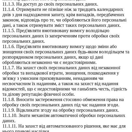
11.1.3. На доступ до своїх персональних даних.
11.1.4. Отримувати не пізніше ніж за тридцять календарних
днів з дня надходження запиту, крім випадків, передбачених
законом, відповідь про те, чи обробляються його персональні
дані, а також отримувати зміст таких персональних даних.
11.1.5. Пред'являти вмотивовану вимогу володільцю
персональних даних із запереченням проти обробки своїх
персональних даних.
11.1.6. Пред'являти вмотивовану вимогу щодо зміни або
знищення своїх персональних даних будь-яким володільцем та
розпорядником персональних даних, якщо ці дані
обробляються незаконно чи є недостовірними.
11.1.7. На захист своїх персональних даних від незаконної
обробки та випадкової втрати, знищення, пошкодження у
зв'язку з умисним приховуванням, ненаданням чи
несвоєчасним їх наданням, а також на захист від надання
відомостей, що є недостовірними чи ганьблять честь, гідність
та ділову репутацію фізичної особи.
11.1.8. Вносити застереження стосовно обмеження права на
обробку своїх персональних даних під час надання згоди.
11.1.9. Відкликати згоду на обробку персональних даних.
11.1.10. Знати механізм автоматичної обробки персональних
даних.
11.1.11. На захист від автоматизованого рішення, яке має для
нього правові наслідки.