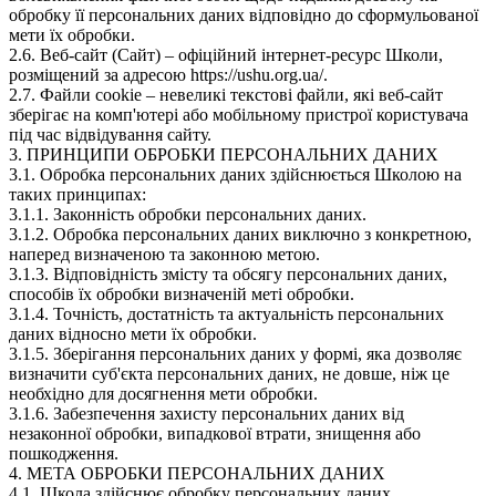
обробку її персональних даних відповідно до сформульованої
мети їх обробки.
2.6. Веб-сайт (Сайт) – офіційний інтернет-ресурс Школи,
розміщений за адресою https://ushu.org.ua/.
2.7. Файли cookie – невеликі текстові файли, які веб-сайт
зберігає на комп'ютері або мобільному пристрої користувача
під час відвідування сайту.
3. ПРИНЦИПИ ОБРОБКИ ПЕРСОНАЛЬНИХ ДАНИХ
3.1. Обробка персональних даних здійснюється Школою на
таких принципах:
3.1.1. Законність обробки персональних даних.
3.1.2. Обробка персональних даних виключно з конкретною,
наперед визначеною та законною метою.
3.1.3. Відповідність змісту та обсягу персональних даних,
способів їх обробки визначеній меті обробки.
3.1.4. Точність, достатність та актуальність персональних
даних відносно мети їх обробки.
3.1.5. Зберігання персональних даних у формі, яка дозволяє
визначити суб'єкта персональних даних, не довше, ніж це
необхідно для досягнення мети обробки.
3.1.6. Забезпечення захисту персональних даних від
незаконної обробки, випадкової втрати, знищення або
пошкодження.
4. МЕТА ОБРОБКИ ПЕРСОНАЛЬНИХ ДАНИХ
4.1. Школа здійснює обробку персональних даних