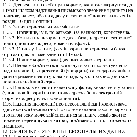
11.2. Для реалізації своїх прав користувач може звернутися до
Школи шляхом надсилання письмового звернення (запиту) на
поштову адресу або на адресу електронної пошти, зазначені в
розділі 16 цієї Політики.
11.3. Запит користувача має містити:
11.3.1. Прізвище, ім'я, по батькові (за наявності) користувача.
11.3.2. Контактну інформацію для зв'язку (адреса електронної
пошти, поштова адреса, номер телефону).
11.3.3. Опис суті запиту (яку інформацію користувач бажає
отримати, які дії має вчинити Школа).
11.3.4. Підпис користувача (для письмових звернень).
11.4. Школа зобов'язується розглянути запит користувача та
надати відповідь протягом 30 (тридцяти) календарних днів з
дати отримання запиту, крім випадків, коли законодавством
встановлено інший строк.
11.5. Відповідь на запит надається у формі, визначеній у запиті
(у письмовій формі на поштову адресу або в електронній
формі на адресу електронної пошти).
11.6. Надання інформації про персональні дані користувача
здійснюється безоплатно. Повторне надання такої інформації
протягом року може здійснюватися за плату, розмір якої не
повинен перевищувати витрат, пов'язаних з її підготовкою та
наданням.
12. ОБОВ'ЯЗКИ СУБʼЄКТІВ ПЕРСОНАЛЬНИХ ДАНИХ
12.1. Користувач зобов'язаний: