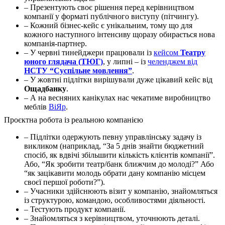
– Презентують своє рішення перед керівництвом
компанії у форматі публічного виступу (пітчингу).
– Кожний бізнес-кейс є унікальним, тому що для
кожного наступного інтенсиву щоразу обирається нова
компанія-партнер.
– У червні тинейджери працювали із
кейсом
Театру
юного глядача (ТЮГ)
, у липні – із
челенджем від
НСТУ “Суспільне мовлення”
.
– У жовтні підлітки вирішували дуже цікавий кейс від
Ощадбанку
.
– А на весняних канікулах нас чекатиме виробництво
меблів
ВіЯр
.
Проєктна робота із реальною компанією
– Підлітки одержують певну управлінську задачу із
викликом (наприклад, “За 5 днів знайти бюджетний
спосіб, як вдвічі збільшити кількість клієнтів компанії”.
Або, “Як зробити театр/банк ближчим до молоді?” Або
“як зацікавити молодь обрати дану компанію місцем
своєї першої роботи?”).
– Учасники здійснюють візит у компанію, знайомляться
із структурою, командою, особливостями діяльності.
– Тестують продукт компанії.
– Знайомляться з керівництвом, уточнюють деталі.