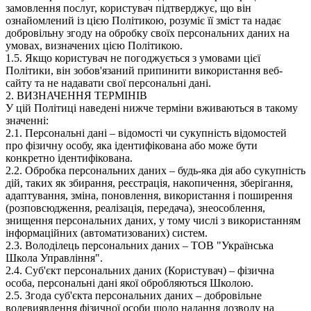
замовлення послуг, користувач підтверджує, що він
ознайомлений із цією Політикою, розуміє її зміст та надає
добровільну згоду на обробку своїх персональних даних на
умовах, визначених цією Політикою.
1.5. Якщо користувач не погоджується з умовами цієї
Політики, він зобов'язаний припинити використання веб-
сайту та не надавати свої персональні дані.
2. ВИЗНАЧЕННЯ ТЕРМІНІВ
У цій Політиці наведені нижче терміни вживаються в такому
значенні:
2.1. Персональні дані – відомості чи сукупність відомостей
про фізичну особу, яка ідентифікована або може бути
конкретно ідентифікована.
2.2. Обробка персональних даних – будь-яка дія або сукупність
дій, таких як збирання, реєстрація, накопичення, зберігання,
адаптування, зміна, поновлення, використання і поширення
(розповсюдження, реалізація, передача), знеособлення,
знищення персональних даних, у тому числі з використанням
інформаційних (автоматизованих) систем.
2.3. Володілець персональних даних – ТОВ "Українська
Школа Управління".
2.4. Суб'єкт персональних даних (Користувач) – фізична
особа, персональні дані якої обробляються Школою.
2.5. Згода суб'єкта персональних даних – добровільне
волевиявлення фізичної особи щодо надання дозволу на