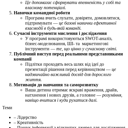
Це допомагає сформувати впевненість у собі та
власному потенціалі.
Навички командної роботи
Програма вчить слухати, довіряти, домовлятися,
підтримувати —
це базові навички ефективної
взаємодії в будь-якій команді.
Сучасні інструменти мислення і дослідження
У програмі використовуються SWOT-аналіз,
бізнес-моделювання, ШІ- та маркетингові
інструменти —
те, що цінно у сучасному світі.
Публічний виступ перед реальними представниками
компанії
Підлітки проходять весь шлях від ідеї до
презентації рішення перед керівництвом —
це
надзвичайно важливий досвід для дорослого
життя.
Мотивація до навчання та саморозвитку
Ваша дитина отримає яскраві враження, драйв,
натхнення і нових друзів, а головне —
розуміння,
навіщо вчитися і куди рухатися далі.
Теми
– Лідерство
– Креативність
– Пошук інформації з відкритих джерел для дослідження