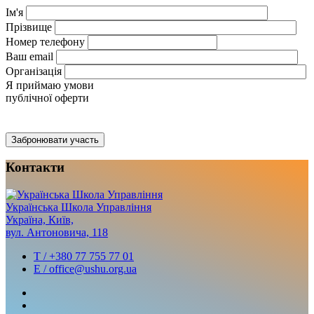
Iм'я
Прiзвище
Номер телефону
Ваш email
Організація
Я приймаю умови
публічної оферти
Контакти
Українська
Школа
Управління
Україна, Київ,
вул. Антоновича, 118
T / +380 77 755 77 01
E / office@ushu.org.ua