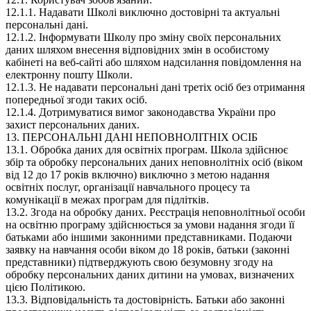
12.1.1. Надавати Школі виключно достовірні та актуальні
персональні дані.
12.1.2. Інформувати Школу про зміну своїх персональних
даних шляхом внесення відповідних змін в особистому
кабінеті на веб-сайті або шляхом надсилання повідомлення на
електронну пошту Школи.
12.1.3. Не надавати персональні дані третіх осіб без отримання
попередньої згоди таких осіб.
12.1.4. Дотримуватися вимог законодавства України про
захист персональних даних.
13. ПЕРСОНАЛЬНІ ДАНІ НЕПОВНОЛІТНІХ ОСІБ
13.1. Обробка даних для освітніх програм. Школа здійснює
збір та обробку персональних даних неповнолітніх осіб (віком
від 12 до 17 років включно) виключно з метою надання
освітніх послуг, організації навчального процесу та
комунікації в межах програм для підлітків.
13.2. Згода на обробку даних. Реєстрація неповнолітньої особи
на освітню програму здійснюється за умови надання згоди її
батьками або іншими законними представниками. Подаючи
заявку на навчання особи віком до 18 років, батьки (законні
представники) підтверджують свою безумовну згоду на
обробку персональних даних дитини на умовах, визначених
цією Політикою.
13.3. Відповідальність та достовірність. Батьки або законні