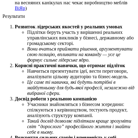
на весняних канікулах нас чекає виробництво меблів
ВіЯр
)
Результати
Розвиток лідерських якостей у реальних умовах
Підлітки беруть участь у вирішенні реальних
управлінських викликів у бізнесі, державному або
громадському секторі.
Вони вчаться приймати рішення, аргументувати
свою позицію, впливати на команду — усе це
формує сильне лідерське ядро.
Корисні практичні навички, що отримає підліток
Навчиться презентувати ідеї, вести переговори,
аналізувати цільову аудиторію та бізнес-модель.
Це саме ті навички, які будуть потрібні в
майбутньому для будь-якої професії, незалежно від
вибраної сфери.
Досвід роботи з реальною компанією
Учасники знайомляться з бізнесом зсередини:
спілкуються з керівництвом, тестують продукт,
аналізують структуру компанії.
Такий досвід дозволяє підліткам краще зрозуміти
світ “дорослого” професійного життя і знайти
себе в ньому.
Розкриття сильних сторін і впевненість у собі