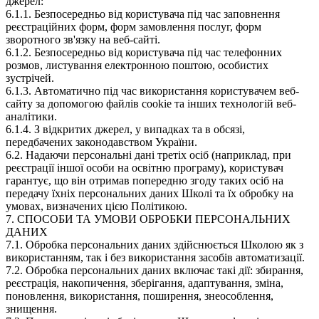
джерел:
6.1.1. Безпосередньо від користувача під час заповнення
реєстраційних форм, форм замовлення послуг, форм
зворотного зв'язку на веб-сайті.
6.1.2. Безпосередньо від користувача під час телефонних
розмов, листування електронною поштою, особистих
зустрічей.
6.1.3. Автоматично під час використання користувачем веб-
сайту за допомогою файлів cookie та інших технологій веб-
аналітики.
6.1.4. З відкритих джерел, у випадках та в обсязі,
передбачених законодавством України.
6.2. Надаючи персональні дані третіх осіб (наприклад, при
реєстрації іншої особи на освітню програму), користувач
гарантує, що він отримав попередню згоду таких осіб на
передачу їхніх персональних даних Школі та їх обробку на
умовах, визначених цією Політикою.
7. СПОСОБИ ТА УМОВИ ОБРОБКИ ПЕРСОНАЛЬНИХ
ДАНИХ
7.1. Обробка персональних даних здійснюється Школою як з
використанням, так і без використання засобів автоматизації.
7.2. Обробка персональних даних включає такі дії: збирання,
реєстрація, накопичення, зберігання, адаптування, зміна,
поновлення, використання, поширення, знеособлення,
знищення.