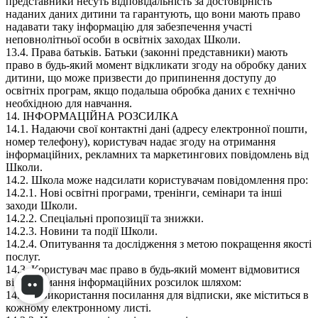
представники несуть відповідальність за достовірність
наданих даних дитини та гарантують, що вони мають право
надавати таку інформацію для забезпечення участі
неповнолітньої особи в освітніх заходах Школи.
13.4. Права батьків. Батьки (законні представники) мають
право в будь-який момент відкликати згоду на обробку даних
дитини, що може призвести до припинення доступу до
освітніх програм, якщо подальша обробка даних є технічно
необхідною для навчання.
14. ІНФОРМАЦІЙНА РОЗСИЛКА
14.1. Надаючи свої контактні дані (адресу електронної пошти,
номер телефону), користувач надає згоду на отримання
інформаційних, рекламних та маркетингових повідомлень від
Школи.
14.2. Школа може надсилати користувачам повідомлення про:
14.2.1. Нові освітні програми, тренінги, семінари та інші
заходи Школи.
14.2.2. Спеціальні пропозиції та знижки.
14.2.3. Новини та події Школи.
14.2.4. Опитування та дослідження з метою покращення якості
послуг.
14.3. Користувач має право в будь-який момент відмовитися
від отримання інформаційних розсилок шляхом:
14.3.1. Використання посилання для відписки, яке міститься в
кожному електронному листі.