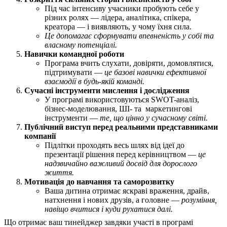
Під час інтенсиву учасники пробують себе у
різних ролях — лідера, аналітика, спікера,
креатора — і виявляють, у чому їхня сила.
Це допомагає сформувати впевненість у собі та
власному потенціалі.
Навички командної роботи
Програма вчить слухати, довіряти, домовлятися,
підтримувати —
це базові навички ефективної
взаємодії в будь-якій команді.
Сучасні інструменти мислення і дослідження
У програмі використовуються SWOT-аналіз,
бізнес-моделювання, ШІ- та маркетингові
інструменти —
те, що цінно у сучасному світі.
Публічний виступ перед реальними представниками
компанії
Підлітки проходять весь шлях від ідеї до
презентації рішення перед керівництвом —
це
надзвичайно важливий досвід для дорослого
життя.
Мотивація до навчання та саморозвитку
Ваша дитина отримає яскраві враження, драйв,
натхнення і нових друзів, а головне —
розуміння,
навіщо вчитися і куди рухатися далі.
Що отримає ваш тинейджер завдяки участі в програмі