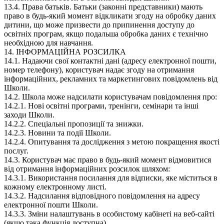
13.4. Права батьків. Батьки (законні представники) мають
право в будь-який момент відкликати згоду на обробку даних
дитини, що може призвести до припинення доступу до
освітніх програм, якщо подальша обробка даних є технічно
необхідною для навчання.
14. ІНФОРМАЦІЙНА РОЗСИЛКА
14.1. Надаючи свої контактні дані (адресу електронної пошти,
номер телефону), користувач надає згоду на отримання
інформаційних, рекламних та маркетингових повідомлень від
Школи.
14.2. Школа може надсилати користувачам повідомлення про:
14.2.1. Нові освітні програми, тренінги, семінари та інші
заходи Школи.
14.2.2. Спеціальні пропозиції та знижки.
14.2.3. Новини та події Школи.
14.2.4. Опитування та дослідження з метою покращення якості
послуг.
14.3. Користувач має право в будь-який момент відмовитися
від отримання інформаційних розсилок шляхом:
14.3.1. Використання посилання для відписки, яке міститься в
кожному електронному листі.
14.3.2. Надсилання відповідного повідомлення на адресу
електронної пошти Школи.
14.3.3. Зміни налаштувань в особистому кабінеті на веб-сайті
(якщо така функція доступна).