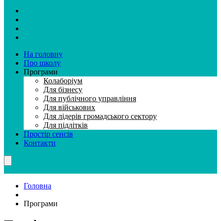
На головну
Про школу
Програми
Колаборiум
Для бiзнесу
Для публiчного управлiння
Для вiйськових
Для лiдерiв громадського сектору
Для підлітків
Простір сенсів
Контакти
Головна
Програми