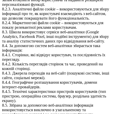
персоналізовані функції.
8.2.3. Аналітичні файли cookie – використовуються для збору
інформації про те, як користувачі взаємодіють з веб-сайтом,
що дозволяє покращувати його функціональність.
8.2.4. Маркетингові файли cookie – використовуються для
показу релевантної реклами користувачам.
8.3. Школа використовує сервіси веб-аналітики (Google
Analytics, Facebook Pixel, інші подібні інструменти) для збору
та аналізу статистичних даних про відвідування веб-сайту.
8.4. За допомогою систем веб-аналітики збирається така
інформація:
8.4.1. Сторінки, які відвідує користувач, та послідовність їх
перегляду.
8.4.2. Кількість переглядів сторінок та час, проведений на
кожній сторінці.
8.4.3. Джерела переходів на веб-сайт (пошукові системи, інші
сайти, соціальні мережі).
8.4.4. Географічне розташування користувачів, домени
інтернет-провайдерів.
8.4.5. Технічні характеристики пристроїв користувачів (тип
пристрою, операційна система, браузер, роздільна здатність
екрану).
8.5. Зібрана за допомогою веб-аналітики інформація
використовується виключно в узагальненому та