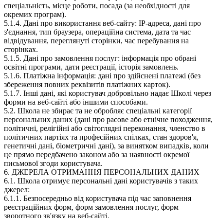
спеціальність, місце роботи, посада (за необхідності для
окремих програм).
5.1.4. Дані про використання веб-сайту: IP-адреса, дані про
з'єднання, тип браузера, операційна система, дата та час
відвідування, переглянуті сторінки, час перебування на
сторінках.
5.1.5. Дані про замовлення послуг: інформація про обрані
освітні програми, дати реєстрації, історія замовлень.
5.1.6. Платіжна інформація: дані про здійснені платежі (без
збереження повних реквізитів платіжних карток).
5.1.7. Інші дані, які користувач добровільно надає Школі через
форми на веб-сайті або іншими способами.
5.2. Школа не збирає та не обробляє спеціальні категорії
персональних даних (дані про расове або етнічне походження,
політичні, релігійні або світоглядні переконання, членство в
політичних партіях та професійних спілках, стан здоров'я,
генетичні дані, біометричні дані), за винятком випадків, коли
це прямо передбачено законом або за наявності окремої
письмової згоди користувача.
6. ДЖЕРЕЛА ОТРИМАННЯ ПЕРСОНАЛЬНИХ ДАНИХ
6.1. Школа отримує персональні дані користувачів з таких
джерел:
6.1.1. Безпосередньо від користувача під час заповнення
реєстраційних форм, форм замовлення послуг, форм
зворотного зв'язку на веб-сайті.