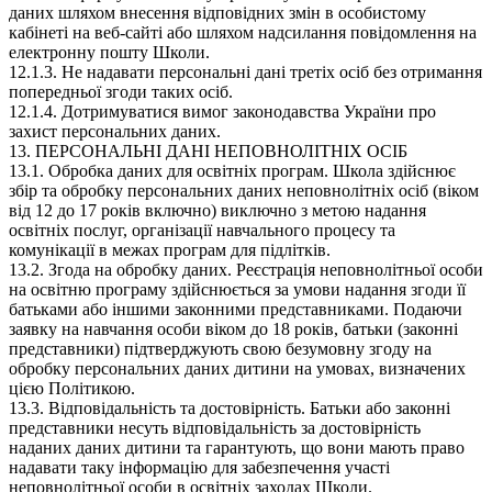
даних шляхом внесення відповідних змін в особистому
кабінеті на веб-сайті або шляхом надсилання повідомлення на
електронну пошту Школи.
12.1.3. Не надавати персональні дані третіх осіб без отримання
попередньої згоди таких осіб.
12.1.4. Дотримуватися вимог законодавства України про
захист персональних даних.
13. ПЕРСОНАЛЬНІ ДАНІ НЕПОВНОЛІТНІХ ОСІБ
13.1. Обробка даних для освітніх програм. Школа здійснює
збір та обробку персональних даних неповнолітніх осіб (віком
від 12 до 17 років включно) виключно з метою надання
освітніх послуг, організації навчального процесу та
комунікації в межах програм для підлітків.
13.2. Згода на обробку даних. Реєстрація неповнолітньої особи
на освітню програму здійснюється за умови надання згоди її
батьками або іншими законними представниками. Подаючи
заявку на навчання особи віком до 18 років, батьки (законні
представники) підтверджують свою безумовну згоду на
обробку персональних даних дитини на умовах, визначених
цією Політикою.
13.3. Відповідальність та достовірність. Батьки або законні
представники несуть відповідальність за достовірність
наданих даних дитини та гарантують, що вони мають право
надавати таку інформацію для забезпечення участі
неповнолітньої особи в освітніх заходах Школи.