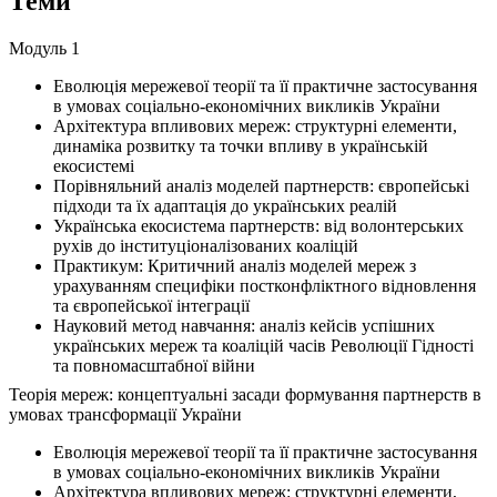
Теми
Модуль 1
Еволюція мережевої теорії та її практичне застосування
в умовах соціально-економічних викликів України
Архітектура впливових мереж: структурні елементи,
динаміка розвитку та точки впливу в українській
екосистемі
Порівняльний аналіз моделей партнерств: європейські
підходи та їх адаптація до українських реалій
Українська екосистема партнерств: від волонтерських
рухів до інституціоналізованих коаліцій
Практикум: Критичний аналіз моделей мереж з
урахуванням специфіки постконфліктного відновлення
та європейської інтеграції
Науковий метод навчання: аналіз кейсів успішних
українських мереж та коаліцій часів Революції Гідності
та повномасштабної війни
Теорія мереж: концептуальні засади формування партнерств в
умовах трансформації України
Еволюція мережевої теорії та її практичне застосування
в умовах соціально-економічних викликів України
Архітектура впливових мереж: структурні елементи,