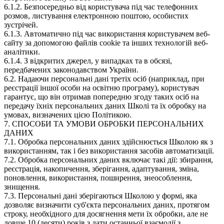
6.1.2. Безпосередньо від користувача під час телефонних
розмов, листування електронною поштою, особистих
зустрічей.
6.1.3. Автоматично під час використання користувачем веб-
сайту за допомогою файлів cookie та інших технологій веб-
аналітики.
6.1.4. З відкритих джерел, у випадках та в обсязі,
передбачених законодавством України.
6.2. Надаючи персональні дані третіх осіб (наприклад, при
реєстрації іншої особи на освітню програму), користувач
гарантує, що він отримав попередню згоду таких осіб на
передачу їхніх персональних даних Школі та їх обробку на
умовах, визначених цією Політикою.
7. СПОСОБИ ТА УМОВИ ОБРОБКИ ПЕРСОНАЛЬНИХ
ДАНИХ
7.1. Обробка персональних даних здійснюється Школою як з
використанням, так і без використання засобів автоматизації.
7.2. Обробка персональних даних включає такі дії: збирання,
реєстрація, накопичення, зберігання, адаптування, зміна,
поновлення, використання, поширення, знеособлення,
знищення.
7.3. Персональні дані зберігаються Школою у формі, яка
дозволяє визначити суб'єкта персональних даних, протягом
строку, необхідного для досягнення мети їх обробки, але не
довше 10 (десяти) років з дати останньої взаємодії з