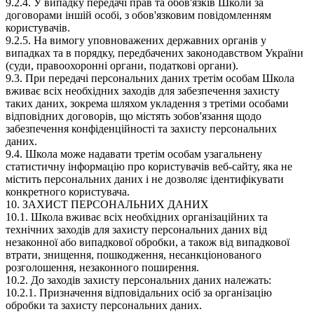
9.2.4. У випадку передачі прав та обов'язків Школи за
договорами іншій особі, з обов'язковим повідомленням
користувачів.
9.2.5. На вимогу уповноважених державних органів у
випадках та в порядку, передбачених законодавством України
(суди, правоохоронні органи, податкові органи).
9.3. При передачі персональних даних третім особам Школа
вживає всіх необхідних заходів для забезпечення захисту
таких даних, зокрема шляхом укладення з третіми особами
відповідних договорів, що містять зобов'язання щодо
забезпечення конфіденційності та захисту персональних
даних.
9.4. Школа може надавати третім особам узагальнену
статистичну інформацію про користувачів веб-сайту, яка не
містить персональних даних і не дозволяє ідентифікувати
конкретного користувача.
10. ЗАХИСТ ПЕРСОНАЛЬНИХ ДАНИХ
10.1. Школа вживає всіх необхідних організаційних та
технічних заходів для захисту персональних даних від
незаконної або випадкової обробки, а також від випадкової
втрати, знищення, пошкодження, несанкціонованого
розголошення, незаконного поширення.
10.2. До заходів захисту персональних даних належать:
10.2.1. Призначення відповідальних осіб за організацію
обробки та захисту персональних даних.