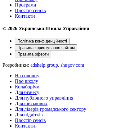
Програми
Простір сенсів
Контакти
© 2026 Українська Школа Управління
Політика конфіденційностi
Правила користування сайтом
Правила оферти
Розробники:
adshelp.group
,
shugov.com
На головну
Про школу
Колаборiум
Для бiзнесу
Для публiчного управлiння
Для вiйськових
Для лiдерiв громадського сектору
Для підлітків
Простір сенсів
Контакти