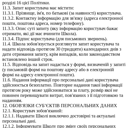
розділі 16 цієї Політики.
11.3. Запит користувача має містити:
11.3.1. Прізвище, ім'я, по батькові (за наявності) користувача.
11.3.2. Контактну інформацію для зв'язку (адреса електронної
пошти, поштова адреса, номер телефону).
11.3.3. Опис суті запиту (яку інформацію користувач бажає
отримати, які дії має вчинити Школа).
11.3.4. Підпис користувача (для письмових звернень).
11.4. Школа зобов'язується розглянути запит користувача та
надати відповідь протягом 30 (тридцяти) календарних днів з
дати отримання запиту, крім випадків, коли законодавством
встановлено інший строк.
11.5. Відповідь на запит надається у формі, визначеній у запиті
(у письмовій формі на поштову адресу або в електронній
формі на адресу електронної пошти).
11.6. Надання інформації про персональні дані користувача
здійснюється безоплатно. Повторне надання такої інформації
протягом року може здійснюватися за плату, розмір якої не
повинен перевищувати витрат, пов'язаних з її підготовкою та
наданням.
12. ОБОВ'ЯЗКИ СУБʼЄКТІВ ПЕРСОНАЛЬНИХ ДАНИХ
12.1. Користувач зобов'язаний:
12.1.1. Надавати Школі виключно достовірні та актуальні
персональні дані.
12.1.2. Інформувати Школу про зміну своїх персональних