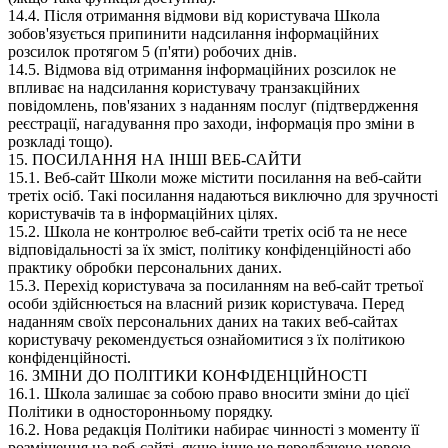
14.4. Після отримання відмови від користувача Школа
зобов'язується припинити надсилання інформаційних
розсилок протягом 5 (п'яти) робочих днів.
14.5. Відмова від отримання інформаційних розсилок не
впливає на надсилання користувачу транзакційних
повідомлень, пов'язаних з наданням послуг (підтвердження
реєстрації, нагадування про заходи, інформація про зміни в
розкладі тощо).
15. ПОСИЛАННЯ НА ІНШІ ВЕБ-САЙТИ
15.1. Веб-сайт Школи може містити посилання на веб-сайти
третіх осіб. Такі посилання надаються виключно для зручності
користувачів та в інформаційних цілях.
15.2. Школа не контролює веб-сайти третіх осіб та не несе
відповідальності за їх зміст, політику конфіденційності або
практику обробки персональних даних.
15.3. Перехід користувача за посиланням на веб-сайт третьої
особи здійснюється на власний ризик користувача. Перед
наданням своїх персональних даних на таких веб-сайтах
користувачу рекомендується ознайомитися з їх політикою
конфіденційності.
16. ЗМІНИ ДО ПОЛІТИКИ КОНФІДЕНЦІЙНОСТІ
16.1. Школа залишає за собою право вносити зміни до цієї
Політики в односторонньому порядку.
16.2. Нова редакція Політики набирає чинності з моменту її
розміщення на веб-сайті, якщо інше не передбачено новою