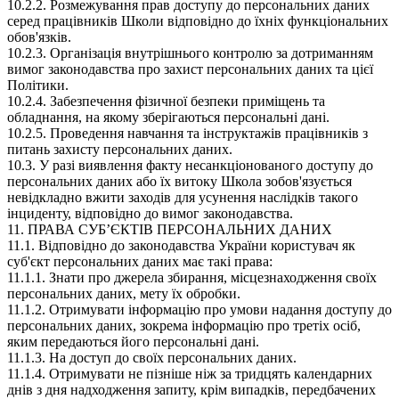
10.2.2. Розмежування прав доступу до персональних даних
серед працівників Школи відповідно до їхніх функціональних
обов'язків.
10.2.3. Організація внутрішнього контролю за дотриманням
вимог законодавства про захист персональних даних та цієї
Політики.
10.2.4. Забезпечення фізичної безпеки приміщень та
обладнання, на якому зберігаються персональні дані.
10.2.5. Проведення навчання та інструктажів працівників з
питань захисту персональних даних.
10.3. У разі виявлення факту несанкціонованого доступу до
персональних даних або їх витоку Школа зобов'язується
невідкладно вжити заходів для усунення наслідків такого
інциденту, відповідно до вимог законодавства.
11. ПРАВА СУБʼЄКТІВ ПЕРСОНАЛЬНИХ ДАНИХ
11.1. Відповідно до законодавства України користувач як
суб'єкт персональних даних має такі права:
11.1.1. Знати про джерела збирання, місцезнаходження своїх
персональних даних, мету їх обробки.
11.1.2. Отримувати інформацію про умови надання доступу до
персональних даних, зокрема інформацію про третіх осіб,
яким передаються його персональні дані.
11.1.3. На доступ до своїх персональних даних.
11.1.4. Отримувати не пізніше ніж за тридцять календарних
днів з дня надходження запиту, крім випадків, передбачених