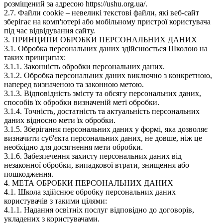
розміщений за адресою https://ushu.org.ua/.
2.7. Файли cookie – невеликі текстові файли, які веб-сайт
зберігає на комп'ютері або мобільному пристрої користувача
під час відвідування сайту.
3. ПРИНЦИПИ ОБРОБКИ ПЕРСОНАЛЬНИХ ДАНИХ
3.1. Обробка персональних даних здійснюється Школою на
таких принципах:
3.1.1. Законність обробки персональних даних.
3.1.2. Обробка персональних даних виключно з конкретною,
наперед визначеною та законною метою.
3.1.3. Відповідність змісту та обсягу персональних даних,
способів їх обробки визначеній меті обробки.
3.1.4. Точність, достатність та актуальність персональних
даних відносно мети їх обробки.
3.1.5. Зберігання персональних даних у формі, яка дозволяє
визначити суб'єкта персональних даних, не довше, ніж це
необхідно для досягнення мети обробки.
3.1.6. Забезпечення захисту персональних даних від
незаконної обробки, випадкової втрати, знищення або
пошкодження.
4. МЕТА ОБРОБКИ ПЕРСОНАЛЬНИХ ДАНИХ
4.1. Школа здійснює обробку персональних даних
користувачів з такими цілями:
4.1.1. Надання освітніх послуг відповідно до договорів,
укладених з користувачами.