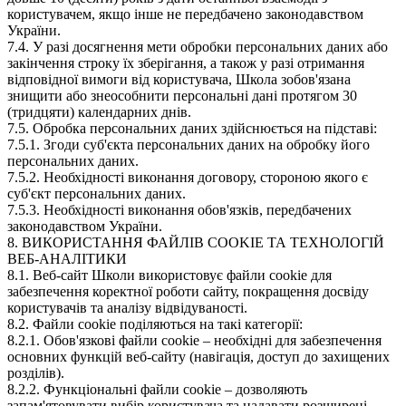
користувачем, якщо інше не передбачено законодавством
України.
7.4. У разі досягнення мети обробки персональних даних або
закінчення строку їх зберігання, а також у разі отримання
відповідної вимоги від користувача, Школа зобов'язана
знищити або знеособнити персональні дані протягом 30
(тридцяти) календарних днів.
7.5. Обробка персональних даних здійснюється на підставі:
7.5.1. Згоди суб'єкта персональних даних на обробку його
персональних даних.
7.5.2. Необхідності виконання договору, стороною якого є
суб'єкт персональних даних.
7.5.3. Необхідності виконання обов'язків, передбачених
законодавством України.
8. ВИКОРИСТАННЯ ФАЙЛІВ COOKIE ТА ТЕХНОЛОГІЙ
ВЕБ-АНАЛІТИКИ
8.1. Веб-сайт Школи використовує файли cookie для
забезпечення коректної роботи сайту, покращення досвіду
користувачів та аналізу відвідуваності.
8.2. Файли cookie поділяються на такі категорії:
8.2.1. Обов'язкові файли cookie – необхідні для забезпечення
основних функцій веб-сайту (навігація, доступ до захищених
розділів).
8.2.2. Функціональні файли cookie – дозволяють
запам'ятовувати вибір користувача та надавати розширені