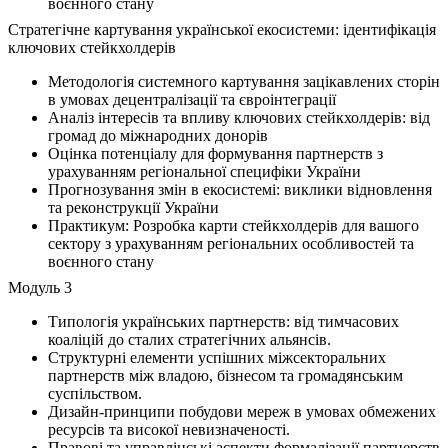
воєнного стану
Стратегічне картування української екосистеми: ідентифікація
ключових стейкхолдерів
Методологія системного картування зацікавлених сторін
в умовах децентралізації та євроінтеграції
Аналіз інтересів та впливу ключових стейкхолдерів: від
громад до міжнародних донорів
Оцінка потенціалу для формування партнерств з
урахуванням регіональної специфіки України
Прогнозування змін в екосистемі: виклики відновлення
та реконструкції України
Практикум: Розробка карти стейкхолдерів для вашого
сектору з урахуванням регіональних особливостей та
воєнного стану
Модуль 3
Типологія українських партнерств: від тимчасових
коаліцій до сталих стратегічних альянсів.
Структурні елементи успішних міжсекторальних
партнерств між владою, бізнесом та громадянським
суспільством.
Дизайн-принципи побудови мереж в умовах обмежених
ресурсів та високої невизначеності.
Правові та управлінські аспекти формалізації партнерств