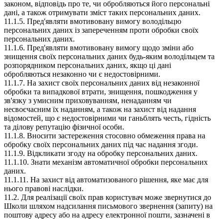
законом, відповідь про те, чи обробляються його персональні
дані, а також отримувати зміст таких персональних даних.
11.1.5. Пред'являти вмотивовану вимогу володільцю
персональних даних із запереченням проти обробки своїх
персональних даних.
11.1.6. Пред'являти вмотивовану вимогу щодо зміни або
знищення своїх персональних даних будь-яким володільцем та
розпорядником персональних даних, якщо ці дані
обробляються незаконно чи є недостовірними.
11.1.7. На захист своїх персональних даних від незаконної
обробки та випадкової втрати, знищення, пошкодження у
зв'язку з умисним приховуванням, ненаданням чи
несвоєчасним їх наданням, а також на захист від надання
відомостей, що є недостовірними чи ганьблять честь, гідність
та ділову репутацію фізичної особи.
11.1.8. Вносити застереження стосовно обмеження права на
обробку своїх персональних даних під час надання згоди.
11.1.9. Відкликати згоду на обробку персональних даних.
11.1.10. Знати механізм автоматичної обробки персональних
даних.
11.1.11. На захист від автоматизованого рішення, яке має для
нього правові наслідки.
11.2. Для реалізації своїх прав користувач може звернутися до
Школи шляхом надсилання письмового звернення (запиту) на
поштову адресу або на адресу електронної пошти, зазначені в