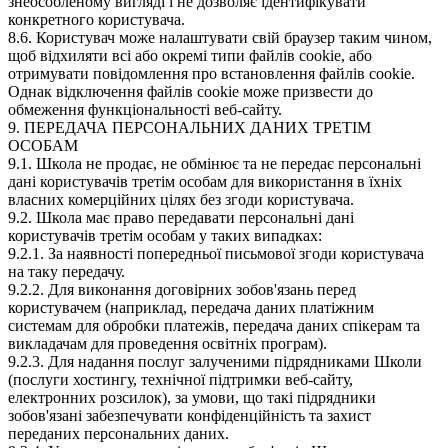
знеособленому вигляді і не дозволяє ідентифікувати
конкретного користувача.
8.6. Користувач може налаштувати свій браузер таким чином,
щоб відхиляти всі або окремі типи файлів cookie, або
отримувати повідомлення про встановлення файлів cookie.
Однак відключення файлів cookie може призвести до
обмеження функціональності веб-сайту.
9. ПЕРЕДАЧА ПЕРСОНАЛЬНИХ ДАНИХ ТРЕТІМ
ОСОБАМ
9.1. Школа не продає, не обмінює та не передає персональні
дані користувачів третім особам для використання в їхніх
власних комерційних цілях без згоди користувача.
9.2. Школа має право передавати персональні дані
користувачів третім особам у таких випадках:
9.2.1. За наявності попередньої письмової згоди користувача
на таку передачу.
9.2.2. Для виконання договірних зобов'язань перед
користувачем (наприклад, передача даних платіжним
системам для обробки платежів, передача даних спікерам та
викладачам для проведення освітніх програм).
9.2.3. Для надання послуг залученими підрядниками Школи
(послуги хостингу, технічної підтримки веб-сайту,
електронних розсилок), за умови, що такі підрядники
зобов'язані забезпечувати конфіденційність та захист
переданих персональних даних.