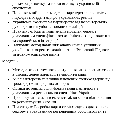
динаміка розвитку та точки впливу в українській
екосистемі
Порівняльний аналіз моделей партнерств: європейські
підходи та їх адаптація до українських реалій
Українська екосистема партнерств: від волонтерських
рухів до інституціоналізованих коаліцій
Практикум: Критичний аналіз моделей мереж з
урахуванням специфіки постконфліктного відновлення
та європейської інтеграції
Науковий метод навчання: аналіз кейсів успішних
українських мереж та коаліцій часів Революції Гідності
та повномасштабної війни
Модуль 2
Методологія системного картування зацікавлених сторін
в умовах децентралізації та євроінтеграції
Аналіз інтересів та впливу ключових стейкхолдерів: від
громад до міжнародних донорів
Оцінка потенціалу для формування партнерств з
урахуванням регіональної специфіки України
Прогнозування змін в екосистемі: виклики відновлення
та реконструкції України
Практикум: Розробка карти стейкхолдерів для вашого
сектору з урахуванням регіональних особливостей та