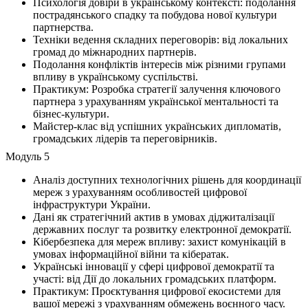
Психологія довіри в українському контексті: подолання
пострадянського спадку та побудова нової культури
партнерства.
Техніки ведення складних переговорів: від локальних
громад до міжнародних партнерів.
Подолання конфліктів інтересів між різними групами
впливу в українському суспільстві.
Практикум: Розробка стратегії залучення ключового
партнера з урахуванням української ментальності та
бізнес-культури.
Майстер-клас від успішних українських дипломатів,
громадських лідерів та переговірників.
Модуль 5
Аналіз доступних технологічних рішень для координації
мереж з урахуванням особливостей цифрової
інфраструктури України.
Дані як стратегічний актив в умовах діджиталізації
державних послуг та розвитку електронної демократії.
Кібербезпека для мереж впливу: захист комунікацій в
умовах інформаційної війни та кібератак.
Українські інновації у сфері цифрової демократії та
участі: від Дії до локальних громадських платформ.
Практикум: Проєктування цифрової екосистеми для
вашої мережі з урахуванням обмежень воєнного часу.