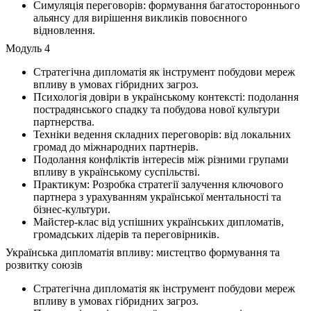
Симуляція переговорів: формування багатостороннього
альянсу для вирішення викликів повоєнного
відновлення.
Модуль 4
Стратегічна дипломатія як інструмент побудови мереж
впливу в умовах гібридних загроз.
Психологія довіри в українському контексті: подолання
пострадянського спадку та побудова нової культури
партнерства.
Техніки ведення складних переговорів: від локальних
громад до міжнародних партнерів.
Подолання конфліктів інтересів між різними групами
впливу в українському суспільстві.
Практикум: Розробка стратегії залучення ключового
партнера з урахуванням української ментальності та
бізнес-культури.
Майстер-клас від успішних українських дипломатів,
громадських лідерів та переговірників.
Українська дипломатія впливу: мистецтво формування та
розвитку союзів
Стратегічна дипломатія як інструмент побудови мереж
впливу в умовах гібридних загроз.