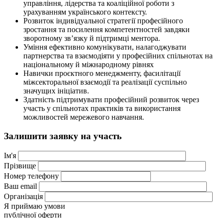
управління, лідерства та коаліційної роботи з
урахуванням українського контексту.
Розвиток індивідуальної стратегії професійного
зростання та посилення компетентностей завдяки
зворотному зв’язку й підтримці ментора.
Уміння ефективно комунікувати, налагоджувати
партнерства та взаємодіяти у професійних спільнотах на
національному й міжнародному рівнях
Навички проєктного менеджменту, фасилітації
міжсекторальної взаємодії та реалізації суспільно
значущих ініціатив.
Здатність підтримувати професійний розвиток через
участь у спільнотах практиків та використання
можливостей мережевого навчання.
Залишити заявку на участь
Iм'я
Прiзвище
Номер телефону
Ваш email
Організація
Я приймаю умови
публічної оферти