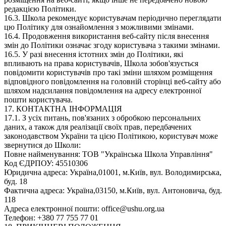
редакцією Політики.
16.3. Школа рекомендує користувачам періодично переглядати
цю Політику для ознайомлення з можливими змінами.
16.4. Продовження використання веб-сайту після внесення
змін до Політики означає згоду користувача з такими змінами.
16.5. У разі внесення істотних змін до Політики, які
впливають на права користувачів, Школа зобов'язується
повідомити користувачів про такі зміни шляхом розміщення
відповідного повідомлення на головній сторінці веб-сайту або
шляхом надсилання повідомлення на адресу електронної
пошти користувача.
17. КОНТАКТНА ІНФОРМАЦІЯ
17.1. З усіх питань, пов'язаних з обробкою персональних
даних, а також для реалізації своїх прав, передбачених
законодавством України та цією Політикою, користувач може
звернутися до Школи:
Повне найменування: ТОВ "Українська Школа Управління"
Код ЄДРПОУ: 45510306
Юридична адреса: Україна,01001, м.Київ, вул. Володимирська,
буд. 18
Фактична адреса: Україна,03150, м.Київ, вул. Антоновича, буд.
118
Адреса електронної пошти: office@ushu.org.ua
Телефон: +380 77 755 77 01