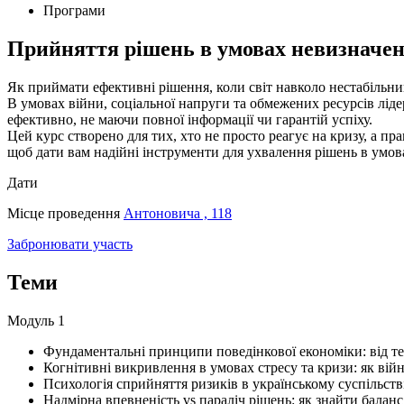
Програми
Прийняття рішень в умовах невизначено
Як приймати ефективні рішення, коли світ навколо нестабільн
В умовах війни, соціальної напруги та обмежених ресурсів лід
ефективно, не маючи повної інформації чи гарантій успіху.
Цей курс створено для тих, хто не просто реагує на кризу, а п
щоб дати вам надійні інструменти для ухвалення рішень в умов
Дати
Місце проведення
Антоновича , 118
Забронювати участь
Теми
Модуль 1
Фундаментальні принципи поведінкової економіки: від те
Когнітивні викривлення в умовах стресу та кризи: як вій
Психологія сприйняття ризиків в українському суспільстві
Надмірна впевненість vs параліч рішень: як знайти баланс