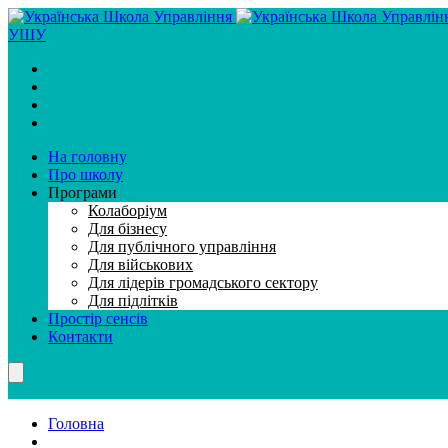
УШУ
На головну
Про школу
Програми
Колаборiум
Для бiзнесу
Для публiчного управлiння
Для вiйськових
Для лiдерiв громадського сектору
Для підлітків
Простір сенсів
Контакти
Головна