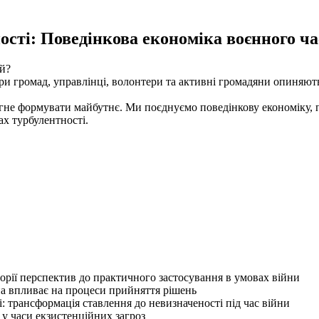
сті: Поведінкова економіка воєнного ча
ий?
ери громад, управлінці, волонтери та активні громадяни опиняю
рагне формувати майбутнє. Ми поєднуємо поведінкову економіку, п
ах турбулентності.
орії перспектив до практичного застосування в умовах війни
на впливає на процеси прийняття рішень
: трансформація ставлення до невизначеності під час війни
 у часи екзистенційних загроз