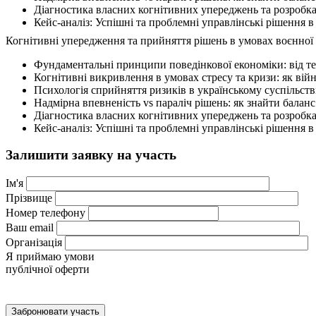
Діагностика власних когнітивних упереджень та розробка 
Кейс-аналіз: Успішні та проблемні управлінські рішення
Когнітивні упередження та прийняття рішень в умовах воєнної
Фундаментальні принципи поведінкової економіки: від те
Когнітивні викривлення в умовах стресу та кризи: як вій
Психологія сприйняття ризиків в українському суспільстві
Надмірна впевненість vs параліч рішень: як знайти баланс
Діагностика власних когнітивних упереджень та розробка 
Кейс-аналіз: Успішні та проблемні управлінські рішення
Залишити заявку на участь
Iм'я
Прiзвище
Номер телефону
Ваш email
Організація
Я приймаю умови
публічної оферти