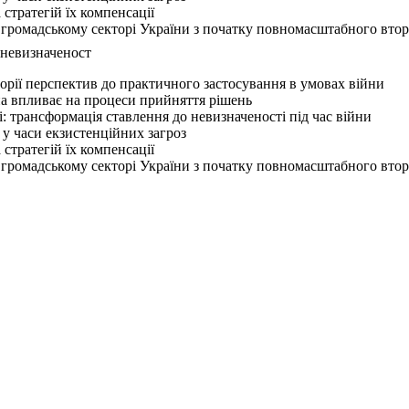
стратегій їх компенсації
 в громадському секторі України з початку повномасштабного вто
 невизначеност
орії перспектив до практичного застосування в умовах війни
на впливає на процеси прийняття рішень
: трансформація ставлення до невизначеності під час війни
 у часи екзистенційних загроз
стратегій їх компенсації
 в громадському секторі України з початку повномасштабного вто