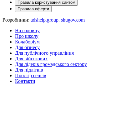
Правила користування сайтом
Правила оферти
Розробники:
adshelp.group
,
shugov.com
На головну
Про школу
Колаборiум
Для бiзнесу
Для публiчного управлiння
Для вiйськових
Для лiдерiв громадського сектору
Для підлітків
Простір сенсів
Контакти