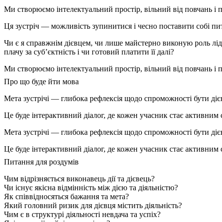
Ми створюємо інтелектуальний простір, вільний від повчань і пр
Ця зустріч — можливість зупинитися і чесно поставити собі пит
Чи є я справжнім дієвцем, чи лише майстерно виконую роль лід
плачу за суб’єктність і чи готовий платити її далі?
Ми створюємо інтелектуальний простір, вільний від повчань і пр
Про що буде йти мова
Мета зустрічі — глибока рефлексія щодо спроможності бути дієв
Це буде інтерактивний діалог, де кожен учасник стає активним 
Мета зустрічі — глибока рефлексія щодо спроможності бути дієв
Це буде інтерактивний діалог, де кожен учасник стає активним 
Питання для роздумів
Чим відрізняється виконавець дії та дієвець?
Чи існує якісна відмінність між дією та діяльністю?
Як співвідносяться бажання та мета?
Який головний ризик для дієвця містить діяльність?
Чим є в структурі діяльності невдача та успіх?