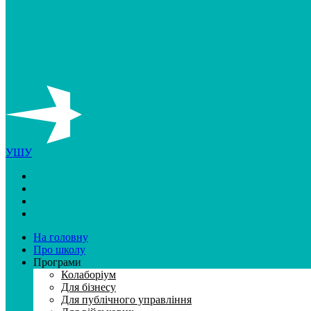
УШУ
На головну
Про школу
Програми
Колаборiум
Для бiзнесу
Для публiчного управлiння