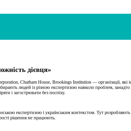
можність дієвця»
oration, Chatham House, Brookings Institution — організації, які
збирають людей із різною експертизою навколо проблем, занадто
ряти і загострювати без поспіху.
ською експертизою і українським контекстом. Тут розробляють п
рості рішення не працюють.