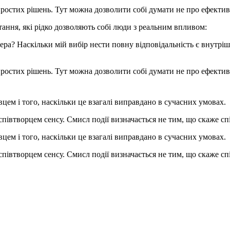
остих рішень. Тут можна дозволити собі думати не про ефективніс
ання, які рідко дозволяють собі люди з реальним впливом:
ера? Наскільки мій вибір нести повну відповідальність є внутрі
остих рішень. Тут можна дозволити собі думати не про ефективніс
цем і того, наскільки це взагалі виправдано в сучасних умовах.
співтворцем сенсу. Смисл події визначається не тим, що скаже сп
цем і того, наскільки це взагалі виправдано в сучасних умовах.
співтворцем сенсу. Смисл події визначається не тим, що скаже сп