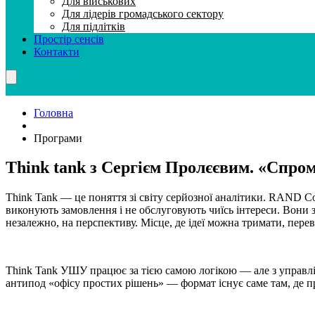
Для вiйськових
Для лiдерiв громадського сектору
Для підлітків
Простір сенсів
Контакти
Головна
Програми
Think tank з Сергієм Пролєєвим. «Спро
Think Tank — це поняття зі світу серйозної аналітики. RAND Corp
виконують замовлення і не обслуговують чиїсь інтереси. Вони 
незалежно, на перспективу. Місце, де ідеї можна тримати, переві
Think Tank УШУ працює за тією самою логікою — але з управлін
антипод «офісу простих рішень» — формат існує саме там, де п