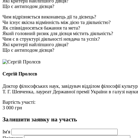
Які критерії найліпшого дівця?
Що є антиподом дієвця?
Чим відрізняється виконавець дії та дієвець?
Чи існує якісна відмінність між дією та діяльністю?
Як співвідносяться бажання та мета?
Який головний ризик для дієвця містить діяльність?
Чим є в структурі діяльності невдача та успіх?
Які критерії найліпшого дівця?
Що є антиподом дієвця?
Сергій Пролєєв
Доктор філософських наук, завідувач відділом філософії культу
Т. Г. Шевченка, лауреат Державної премії України в галузі науки 
Вартість участі:
3 000
грн
Залишити заявку на участь
Iм'я