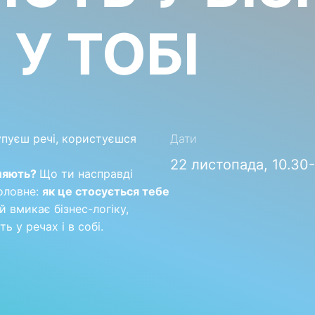
 У ТОБІ
упуєш речі, користуєшся
Дати
22 листопада, 10.30
бляють?
Що ти насправді
головне:
як це стосується тебе
й вмикає бізнес-логіку,
ь у речах і в собі.