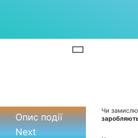
Чи замислюв
Опис події
заробляють 
Next