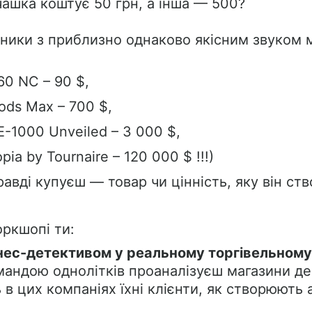
ашка коштує 50 грн, а інша — 500?
ники з приблизно однаково якісним звуком 
660 NC – 90 $,
Pods Max – 700 $,
E-1000 Unveiled – 3 000 $,
opia by Tournaire – 120 000 $ !!!)
авді купуєш — товар чи цінність, яку він ст
ркшопі ти:
нес-детективом у реальному торгівельному 
мандою однолітків проаналізуєш магазини де
в цих компаніях їхні клієнти, як створюють