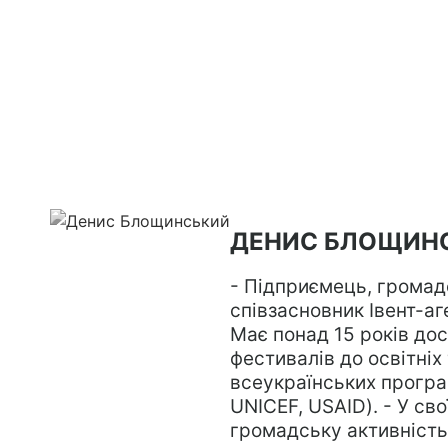
ДЕНИС БЛОЩИН
- Підприємець, громадс
співзасновник Івент-аге
Має понад 15 років досв
фестивалів до освітніх
всеукраїнських програм
UNICEF, USAID). - У сво
громадську активність