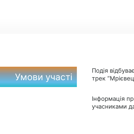
Подія відбува
Умови участі
трек “Мрієвец
Інформація про
учасниками да