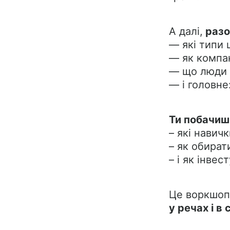
А далі,
разо
— які типи ц
— як компан
— що люди 
— і головне
Ти побачиш 
– які навич
– як обират
– і як інве
Це воркшоп
у речах і в 