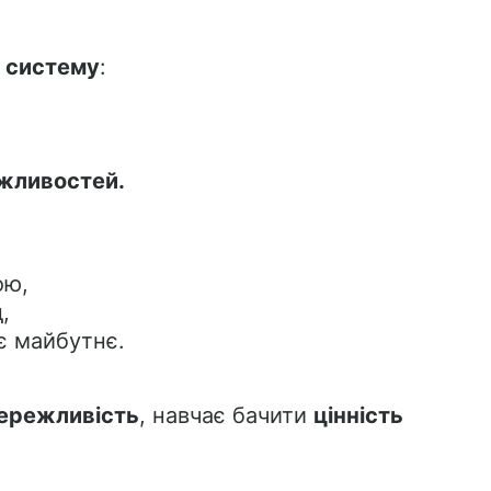
 систему
:
ожливостей.
ою,
,
оє майбутнє.
ережливість
, навчає бачити
цінність