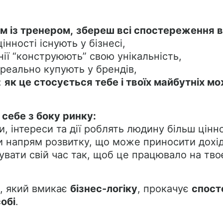
м із тренером,
збереш всі спостереження в
інності існують у бізнесі,
ії “конструюють” свою унікальність,
реально купують у брендів,
:
як це стосується тебе і твоїх майбутніх м
себе з боку ринку:
ки, інтереси та дії роблять людину більш цінн
и напрям розвитку, що може приносити дохід
стувати свій час так, щоб це працювало на тв
, який вмикає
бізнес-логіку
, прокачує
спост
собі
.