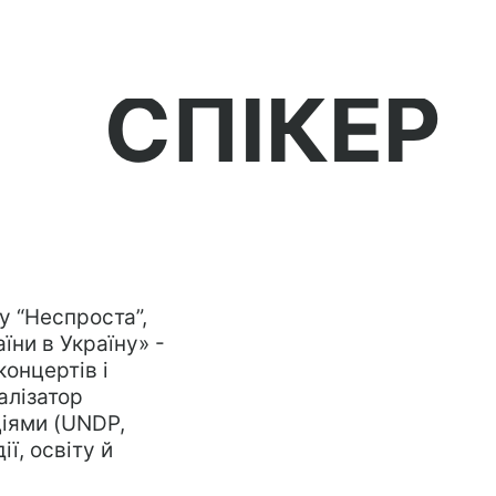
СПІКЕР
у “Неспроста”,
аїни в Україну» -
концертів і
алізатор
ціями (UNDP,
ії, освіту й