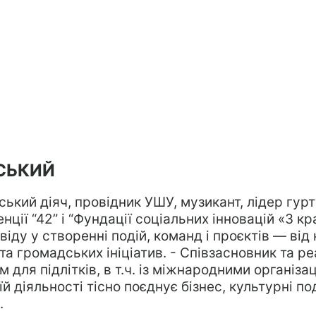
СЬКИЙ
ький діяч, провідник УШУ, музикант, лідер гурт
нції “42” і “Фундації соціальних інновацій «З кр
іду у створенні подій, команд і проєктів — від 
 та громадських ініціатив. - Співзасновник та ре
 для підлітків, в т.ч. із міжнародними організа
їй діяльності тісно поєднує бізнес, культурні под
.