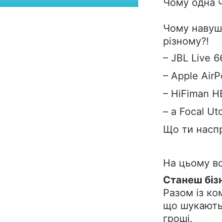
Чому одна ч
Чому навуш
різному?!
– JBL Live 
– Apple Air
– HiFiman H
– а Focal Ut
Що ти наспр
На цьому во
Станеш біз
Разом із ко
що шукають 
гроші.